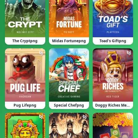
The Cryptpng
Midas Fortunepng
Toad's Giftpng
Pug Lifepng
Special Chefpng
Doggy Riches Megaways™png