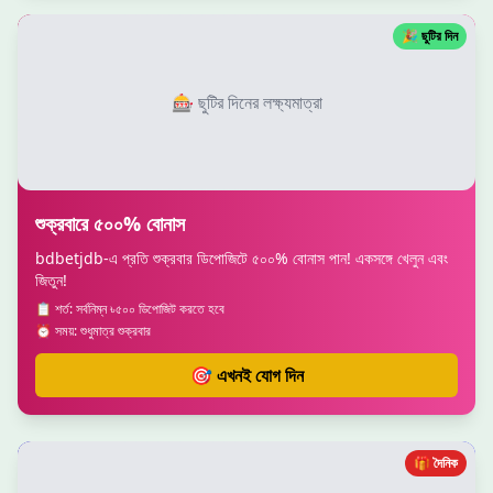
🎉 ছুটির দিন
🎰 ছুটির দিনের লক্ষ্যমাত্রা
শুক্রবারে ৫০০% বোনাস
bdbetjdb-এ প্রতি শুক্রবার ডিপোজিটে ৫০০% বোনাস পান! একসঙ্গে খেলুন এবং
জিতুন!
📋 শর্ত: সর্বনিম্ন ৳৫০০ ডিপোজিট করতে হবে
⏰ সময়: শুধুমাত্র শুক্রবার
🎯 এখনই যোগ দিন
🎁 দৈনিক