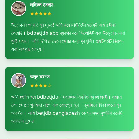
জহিরুল ইসলাম
★★★★★
উত্তোলন পদ্ধতি খুব দ্রুত! আমি কয়েক মিনিটের মধ্যেই আমার টাকা
পেয়েছি। bdbetjdb app ব্যবহার করে ডিপোজিট এবং উত্তোলন করা
খুবই সহজ। আমি ভিপি লেভেলে খেলার জন্য খুব খুশি। প্ল্যাটফর্মটি নিরাপদ
এবং আস্থার যোগ্য।
আবুল কাশেম
★★★★☆
আমি বহুদিন ধরে bdbetjdb এর একজন নিয়মিত ব্যবহারকারী। এখানে
গেম খেলতে খুব মজা লাগে এবং গেমপ্লে স্মুথ। ক্যাসিনো ফিচারগুলো খুব
আকর্ষক। আমি betjdb bangladesh কে সব সময় সুপারিশ করেছি
আমার বন্ধুদের।