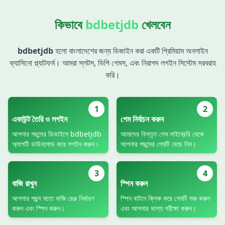
কিভাবে
bdbetjdb
খেলবেন
bdbetjdb
হলো বাংলাদেশের জন্য ডিজাইন করা একটি প্রিমিয়াম অনলাইন
ক্যাসিনো প্ল্যাটফর্ম। আমরা স্লটস, ভিপি গেমস, এবং নিরাপদ লগইন সিস্টেম সরবরাহ
করি।
1
2
একাউন্ট তৈরি ও লগইন
গেম নির্বাচন করুন
আপনার পছন্দের ডিভাইসে bdbetjdb
আমাদের বিস্তৃত গেম লাইব্রেরি থেকে
অ্যাপটি ডাউনলোড করে লগইন করুন।
আপনার পছন্দের গেমটি বেছে নিন।
3
4
বাজি রাখুন
স্পিন করুন
আপনার পছন্দ মতো বাজি রেঞ্জ নির্ধারণ
স্পিন বাটনে ক্লিক করে গেমটি শুরু করুন
করুন এবং স্পিন করুন।
এবং আপনার ভাগ্য পরীক্ষা করুন।