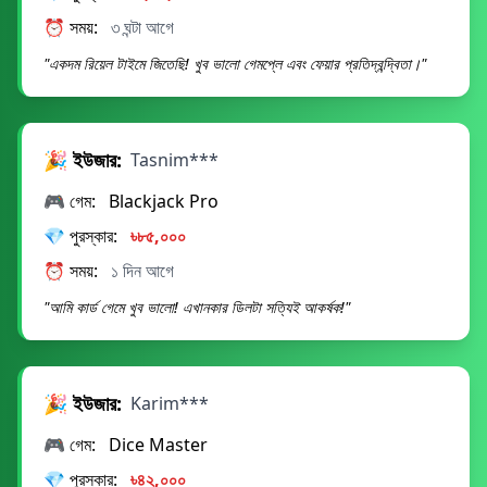
⏰ সময়:
৩ ঘন্টা আগে
"একদম রিয়েল টাইমে জিতেছি! খুব ভালো গেমপ্লে এবং ফেয়ার প্রতিদ্বন্দ্বিতা।"
🎉 ইউজার:
Tasnim***
🎮 গেম:
Blackjack Pro
💎 পুরস্কার:
৳৮৫,০০০
⏰ সময়:
১ দিন আগে
"আমি কার্ড গেমে খুব ভালো! এখানকার ডিলটা সত্যিই আকর্ষক!"
🎉 ইউজার:
Karim***
🎮 গেম:
Dice Master
💎 পুরস্কার:
৳৪২,০০০