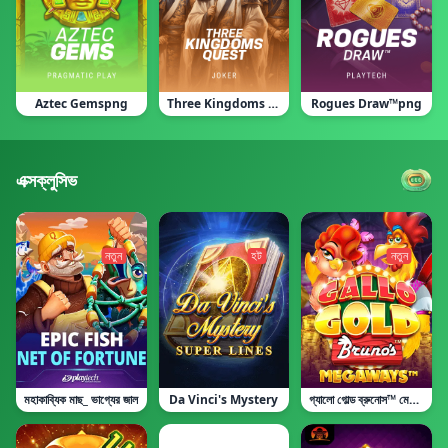
Aztec Gemspng
Three Kingdoms Questpng
Rogues Draw™png
এক্সক্লুসিভ
নতুন
হট
নতুন
মহাকাব্যিক মাছ_ ভাগ্যের জাল
Da Vinci's Mystery
গ্যালো গোল্ড ব্রুনোস™ মেগাওয়েজ™