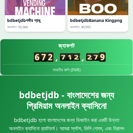
bdbetjdbগভীর প্রভু
bdbetjdbBanana Kingpng
অনলাইন: 55,066
অনলাইন: 40,992
29/06/2026 সর*** উত্তোলন সফল 16,000 BDT 💸
জ্যাকপট
29/06/2026 সর্*** জিতেছেন 38,500 BDT 🏆
6
7
2
,
6
9
0
,
3
4
2
29/06/2026 কা*** বোনাস পেয়েছেন 1,150 BDT 🎉
29/06/2026 জম*** রিবেট পেয়েছেন 1,450 BDT 💵
ভারতীয় রুপি (INR)
29/06/2026 ইস*** জ্যাকপট জিতেছেন 144,000 BDT 🚀
29/06/2026 সরক*** রিবেট পেয়েছেন 600 BDT 🔄
29/06/2026 চৌ*** জ্যাকপট জিতেছেন 127,000 BDT 💥
bdbetjdb - বাংলাদেশের জন্য
29/06/2026 চৌধ*** বোনাস পেয়েছেন 350 BDT 🎁
29/06/2026 রহ*** বোনাস পেয়েছেন 1,700 BDT 🎁
প্রিমিয়াম অনলাইন ক্যাসিনো
29/06/2026 হা*** জিতেছেন 22,000 BDT 🔥
29/06/2026 সি*** উত্তোলন সফল 11,600 BDT ✅
bdbetjdb হলো বাংলাদেশের জন্য ডিজাইন করা একটি উন্নত
29/06/2026 মো*** জিতেছেন 25,500 BDT 🏆
29/06/2026 মণ*** উত্তোলন সফল 15,000 BDT 💸
অনলাইন ক্যাসিনো প্ল্যাটফর্ম। আমরা স্লটস, ভিপি গেমস, এবং নিরাপদ