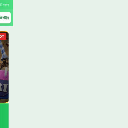
াই করুন
িস্টার
OT