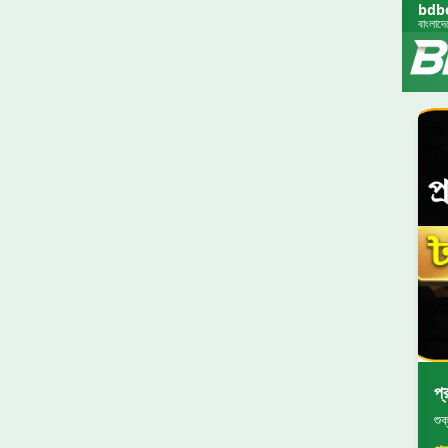
bdb
বাংলাদে
প্
শু