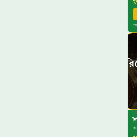
পু
শেষ
দৈ
প্