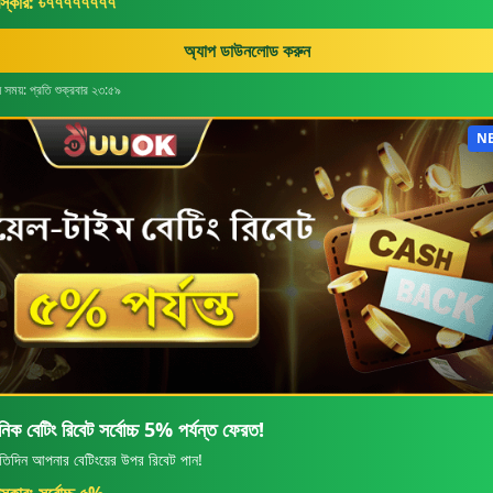
রস্কার: ৳৭৭৭৭৭৭৭৭
অ্যাপ ডাউনলোড করুন
 সময়: প্রতি শুক্রবার ২৩:৫৯
N
নিক বেটিং রিবেট সর্বোচ্চ 5% পর্যন্ত ফেরত!
রতিদিন আপনার বেটিংয়ের উপর রিবেট পান!