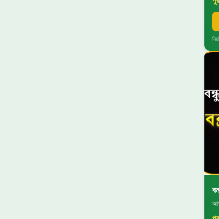
পু
নিয
বন
আপন
পু