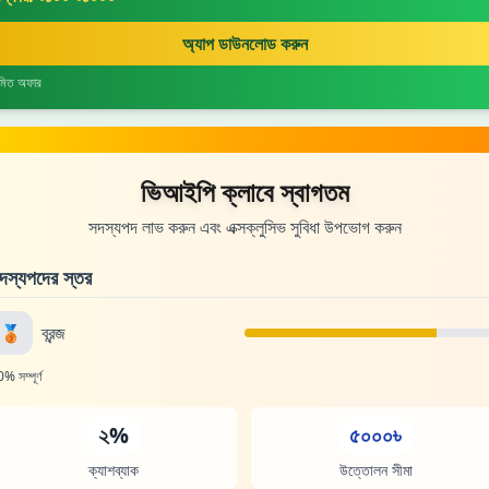
অ্যাপ ডাউনলোড করুন
়মিত অফার
ভিআইপি ক্লাবে স্বাগতম
সদস্যপদ লাভ করুন এবং এক্সক্লুসিভ সুবিধা উপভোগ করুন
দস্যপদের স্তর
🥉
ব্রন্জ
% সম্পূর্ণ
২%
৫০০০৳
ক্যাশব্যাক
উত্তোলন সীমা